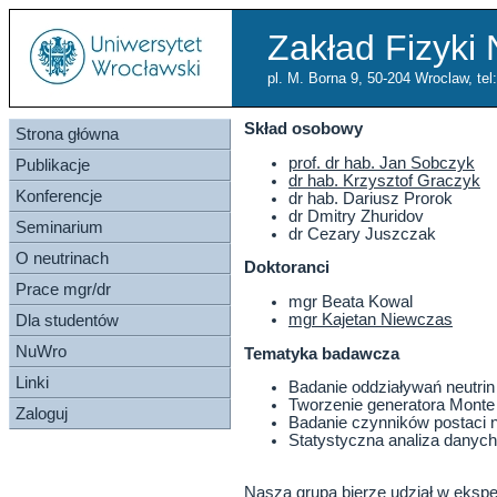
Zakład Fizyki 
pl. M. Borna 9, 50-204 Wroclaw, te
Skład osobowy
Strona główna
prof. dr hab. Jan Sobczyk
Publikacje
dr hab. Krzysztof Graczyk
Konferencje
dr hab. Dariusz Prorok
dr Dmitry Zhuridov
Seminarium
dr Cezary Juszczak
O neutrinach
Doktoranci
Prace mgr/dr
mgr Beata Kowal
mgr Kajetan Niewczas
Dla studentów
NuWro
Tematyka badawcza
Linki
Badanie oddziaływań neutri
Tworzenie generatora Mont
Zaloguj
Badanie czynników postaci 
Statystyczna analiza danych
Nasza grupa bierze udział w eks